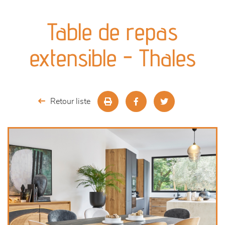
canapés et fauteuils
Table de repas
séjours
extensible - Thales
meubles de complément
chambres et dressing
Retour liste
literie
outdoor
décoration