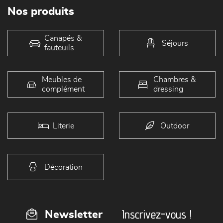
Nos produits
Canapés &
Séjours
fauteuils
Meubles de
Chambres &
complément
dressing
Literie
Outdoor
Décoration
Inscrivez-vous !
Newsletter