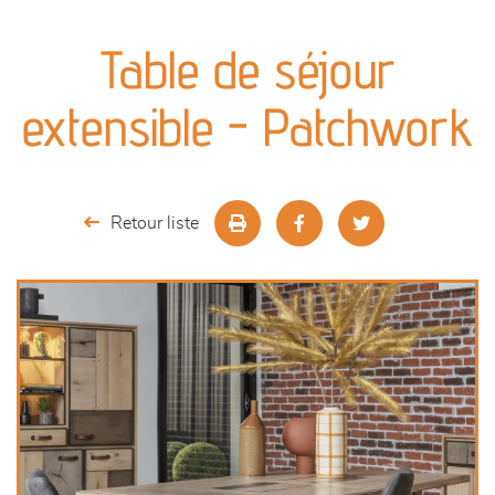
canapés et fauteuils
Table de séjour
séjours
extensible - Patchwork
meubles de complément
chambres et dressing
Retour liste
literie
outdoor
décoration