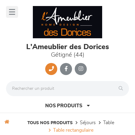
Panneau de gestion des cookies
lose
nu
L'Ameublier des Dorices
Gétigné (44)
NOS PRODUITS
séjours
table
TOUS NOS PRODUITS
table rectangulaire