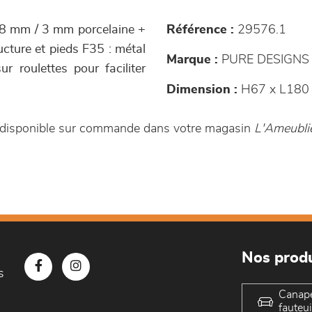
 8 mm / 3 mm porcelaine +
Référence :
29576.1
ucture et pieds F35 : métal
Marque :
PURE DESIGNS
 roulettes pour faciliter
Dimension :
H67 x L180 
t disponible sur commande dans votre magasin
L'Ameubli
Nos produ
s
Canap
fauteui