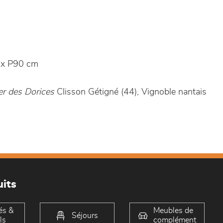
x P90 cm
er des Dorices
Clisson Gétigné (44), Vignoble nantais
its
és &
Meubles de
Séjours
ls
complément