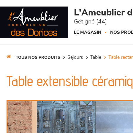
Panneau de gestion des cookies
L'Ameublier d
Gétigné (44)
LE MAGASIN
NOS PROD
séjours
table
table recta
TOUS NOS PRODUITS
Table extensible cérami