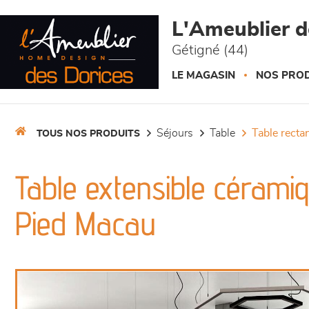
Panneau de gestion des cookies
L'Ameublier d
Gétigné (44)
LE MAGASIN
NOS PROD
séjours
table
table recta
TOUS NOS PRODUITS
Table extensible céramiq
Pied Macau