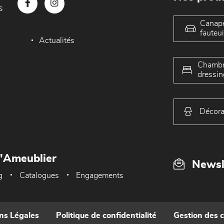
s
Canap
fauteui
Actualités
Chambr
dressin
Décora
L'Ameublier
Newsl
g
Catalogues
Engagements
ns Légales
Politique de confidentialité
Gestion des 