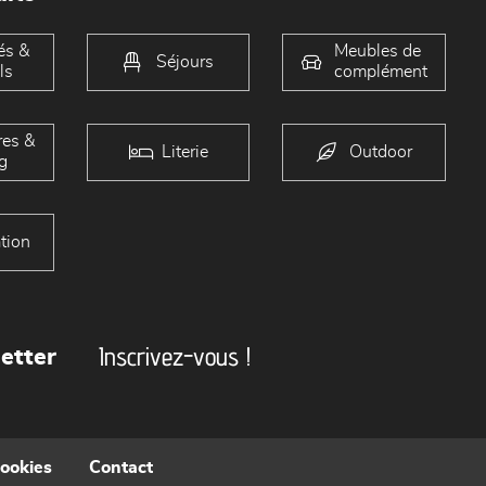
és &
Meubles de
Séjours
ls
complément
es &
Literie
Outdoor
g
tion
Inscrivez-vous !
etter
cookies
Contact