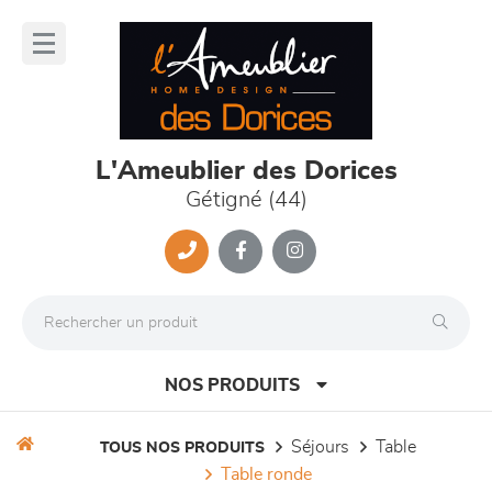
Panneau de gestion des cookies
lose
nu
L'Ameublier des Dorices
Gétigné (44)
NOS PRODUITS
séjours
table
TOUS NOS PRODUITS
table ronde