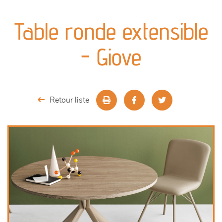
canapés et fauteuils
Table ronde extensible
séjours
- Giove
meubles de complément
chambres et dressing
Retour liste
literie
outdoor
décoration