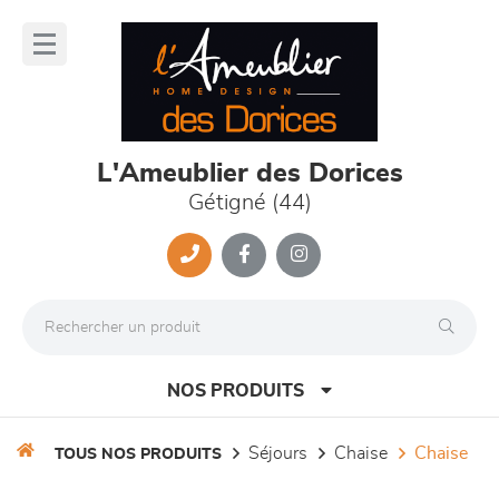
Panneau de gestion des cookies
lose
nu
L'Ameublier des Dorices
Gétigné (44)
NOS PRODUITS
séjours
chaise
chaise
TOUS NOS PRODUITS