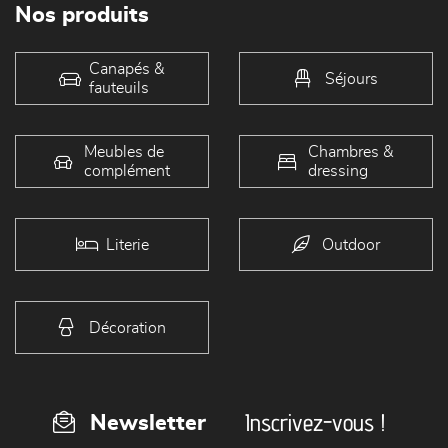
Nos produits
Canapés &
Séjours
fauteuils
Meubles de
Chambres &
complément
dressing
Literie
Outdoor
Décoration
Inscrivez-vous !
Newsletter