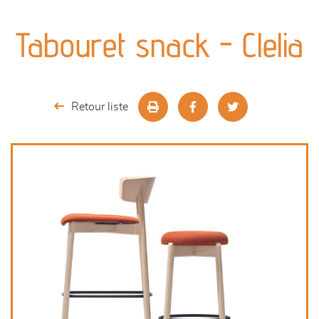
canapés et fauteuils
Tabouret snack - Clelia
séjours
meubles de complément
Retour liste
chambres et dressing
literie
outdoor
décoration