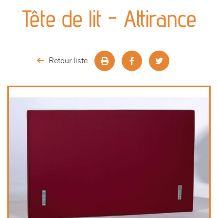
canapés et fauteuils
Tête de lit - Attirance
séjours
meubles de complément
Retour liste
chambres et dressing
literie
outdoor
décoration