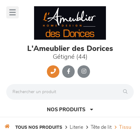
Panneau de gestion des cookies
lose
nu
L'Ameublier des Dorices
Gétigné (44)
NOS PRODUITS
literie
tête de lit
tissu
TOUS NOS PRODUITS