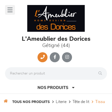
Panneau de gestion des cookies
lose
nu
L'Ameublier des Dorices
Gétigné (44)
NOS PRODUITS
literie
tête de lit
tissu
TOUS NOS PRODUITS