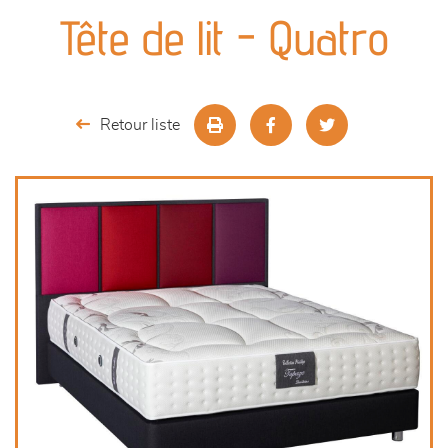
canapés et fauteuils
Tête de lit - Quatro
séjours
meubles de complément
Retour liste
chambres et dressing
literie
outdoor
décoration