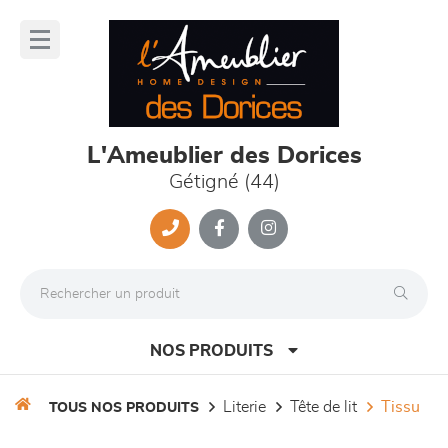
Panneau de gestion des cookies
lose
nu
L'Ameublier des Dorices
Gétigné (44)
NOS PRODUITS
literie
tête de lit
tissu
TOUS NOS PRODUITS