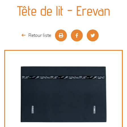
canapés et fauteuils
Tête de lit - Erevan
séjours
meubles de complément
Retour liste
chambres et dressing
literie
outdoor
décoration